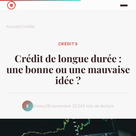
Accueil
›
Crédits
CRÉDITS
Crédit de longue durée :
une bonne ou une mauvaise
idée ?
Emmy
29 novembre 2024
5 min de lecture
E