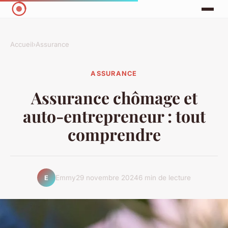
Accueil
›
Assurance
ASSURANCE
Assurance chômage et
auto-entrepreneur : tout
comprendre
Emmy
29 novembre 2024
6 min de lecture
E